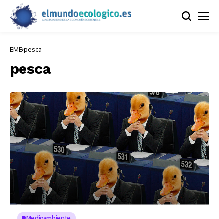
EME
pesca
pesca
Medioambiente