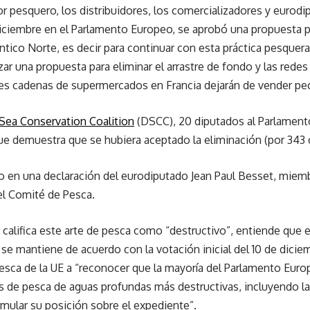
or pesquero, los distribuidores, los comercializadores y eurodip
iciembre en el Parlamento Europeo, se aprobó una propuesta pa
ntico Norte, es decir para continuar con esta práctica pesquer
zar una propuesta para eliminar el arrastre de fondo y las red
es cadenas de supermercados en Francia dejarán de vender pe
Sea Conservation Coalition
(DSCC), 20 diputados al Parlament
ue demuestra que se hubiera aceptado la eliminación (por 343 
o en una declaración del eurodiputado Jean Paul Besset, miemb
el Comité de Pesca.
califica este arte de pesca como “destructivo”, entiende que es
 se mantiene de acuerdo con la votación inicial del 10 de diciem
esca de la UE a “reconocer que la mayoría del Parlamento Euro
as de pesca de aguas profundas más destructivas, incluyendo la
rmular su posición sobre el expediente”.