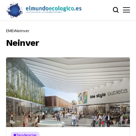
EME
Neinver
Neinver
Tendencias