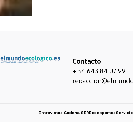
Contacto
+ 34 643 84 07 99
redaccion@elmundo
Entrevistas Cadena SER
Ecoexpertos
Servici