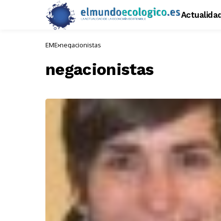
Actualida
EME
negacionistas
negacionistas