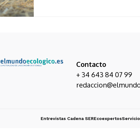
Contacto
+ 34 643 84 07 99
redaccion@elmundo
Entrevistas Cadena SER
Ecoexpertos
Servici