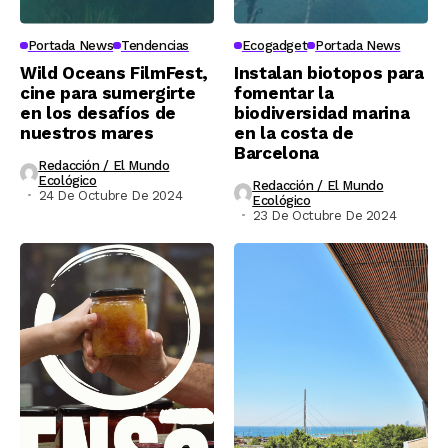
Portada News
Tendencias
Ecogadget
Portada News
Wild Oceans FilmFest,
Instalan biotopos para
cine para sumergirte
fomentar la
en los desafíos de
biodiversidad marina
nuestros mares
en la costa de
Barcelona
Redacción / El Mundo
Ecológico
Redacción / El Mundo
24 De Octubre De 2024
Ecológico
23 De Octubre De 2024