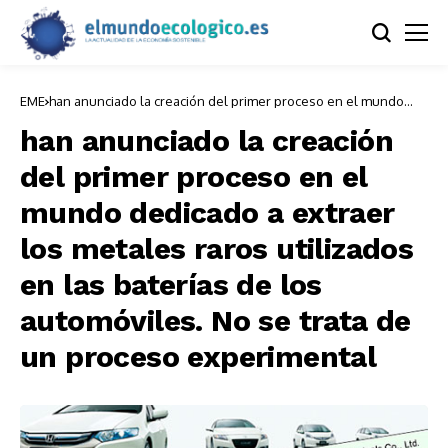
EME
han anunciado la creación del primer proceso en el mundo
dedicado a extraer los metales raros utilizados en las baterías
de los automóviles. No se trata de un proceso experimental
han anunciado la creación
del primer proceso en el
mundo dedicado a extraer
los metales raros utilizados
en las baterías de los
automóviles. No se trata de
un proceso experimental