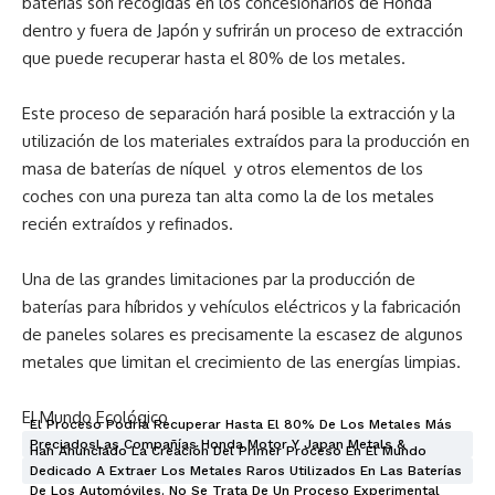
baterías son recogidas en los concesionarios de Honda
dentro y fuera de Japón y sufrirán un proceso de extracción
que puede recuperar hasta el 80% de los metales.
Este proceso de separación hará posible la extracción y la
utilización de los materiales extraídos para la producción en
masa de baterías de níquel y otros elementos de los
coches con una pureza tan alta como la de los metales
recién extraídos y refinados.
Una de las grandes limitaciones par la producción de
baterías para híbridos y vehículos eléctricos y la fabricación
de paneles solares es precisamente la escasez de algunos
metales que limitan el crecimiento de las energías limpias.
El Mundo Ecológico
El Proceso Podría Recuperar Hasta El 80% De Los Metales Más
PreciadosLas Compañías Honda Motor Y Japan Metals &
Han Anunciado La Creación Del Primer Proceso En El Mundo
Chemicals
Dedicado A Extraer Los Metales Raros Utilizados En Las Baterías
De Los Automóviles. No Se Trata De Un Proceso Experimental