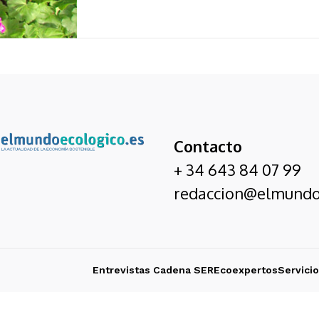
Contacto
+ 34 643 84 07 99
redaccion@elmundo
Entrevistas Cadena SER
Ecoexpertos
Servici