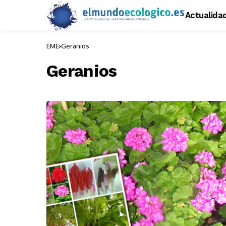
Actualida
EME
Geranios
Geranios