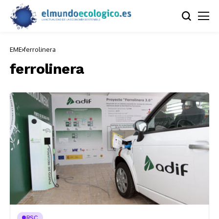
EME
ferrolinera
ferrolinera
RSC