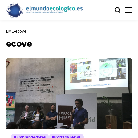
EME
ecove
ecove
Emprendedores
Portada News