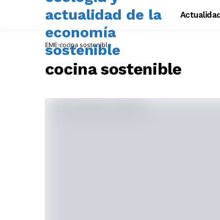
Actualida
EME
cocina sostenible
cocina sostenible