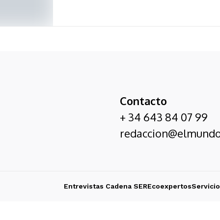
Contacto
+ 34 643 84 07 99
redaccion@elmundo
Entrevistas Cadena SER
Ecoexpertos
Servici