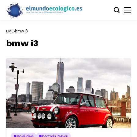
EME
bmw i3
bmw i3
Movilidad
Portada News