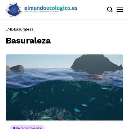
EME
Basuraleza
Basuraleza
Medioambiente