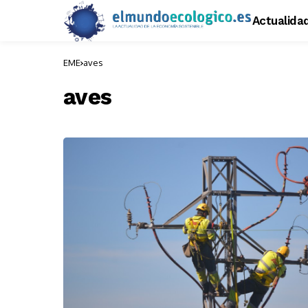
Actualida
EME
aves
aves