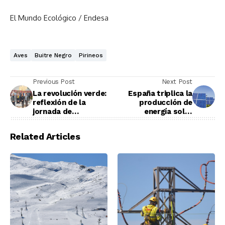
El Mundo Ecológico / Endesa
Aves
Buitre Negro
Pirineos
Previous Post
Next Post
La revolución verde:
España triplica la
reflexión de la
producción de
jornada de
energía solar
sostenibilidad
fotovoltaica en los
hotelera en Valencia
últimos tres años
Related Articles