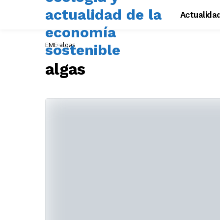
Actualida
EME
algas
algas