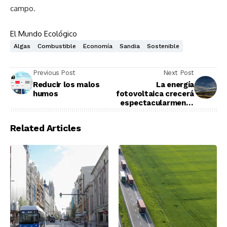
campo.
El Mundo Ecológico
Algas
Combustible
Economía
Sandia
Sostenible
Previous Post
Next Post
Reducir los malos
La energía
humos
fotovoltaica crecerá
espectacularmente
en Latinoamérica
durante los
Related Articles
próximos años