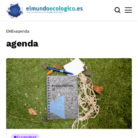
EME
agenda
agenda
Ecogadget