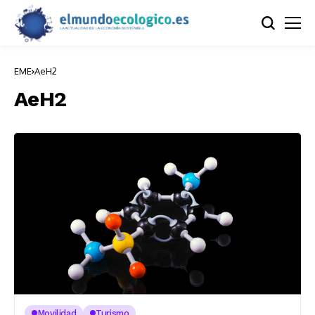
EME
AeH2
AeH2
Movilidad
Turismo