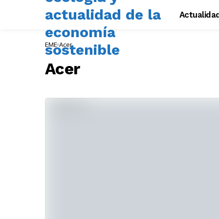
Actualida
EME
Acer
Acer