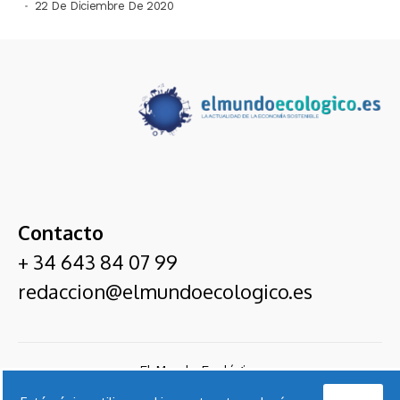
22 De Diciembre De 2020
Contacto
+ 34 643 84 07 99
redaccion@elmundoecologico.es
El Mundo Ecológico
Entrevistas
Ecoexpertos
Servicios De
Suscríbete
Nota
Contact
Acepto