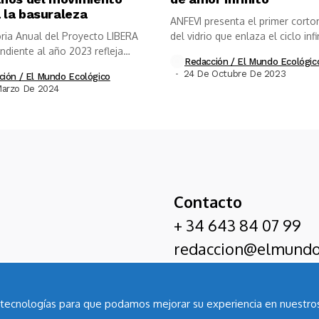
 la basuraleza
ANFEVI presenta el primer corto
ia Anual del Proyecto LIBERA
del vidrio que enlaza el ciclo infin
ndiente al año 2023 refleja
Redacción / El Mundo Ecológic
24 De Octubre De 2023
ción / El Mundo Ecológico
Marzo De 2024
Contacto
+ 34 643 84 07 99
redaccion@elmundo
as tecnologías para que podamos mejorar su experiencia en nuestros