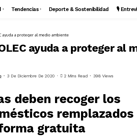
d
Tendencias
Deporte & Sostenibilidad
🎙️ Entre
 ayuda a proteger al medio ambiente
LEC ayuda a proteger al 
o
3 De Diciembre De 2020
2 Mins Read
398 Views
as deben recoger los
omésticos remplazados
 forma gratuita