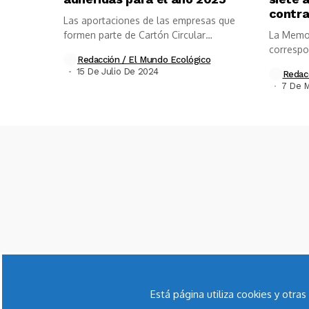
contra
Las aportaciones de las empresas que
formen parte de Cartón Circular
La Memor
estarán...
correspo
Redacción / El Mundo Ecológico
que...
15 De Julio De 2024
Redac
7 De 
Está página utiliza cookies y otr