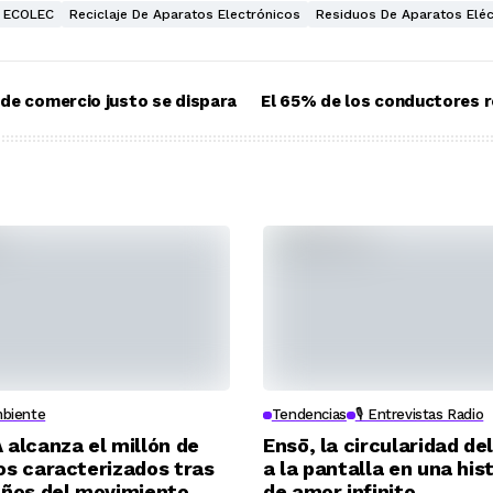
n ECOLEC
Reciclaje De Aparatos Electrónicos
Residuos De Aparatos Eléc
de comercio justo se dispara
El 65% de los conductores re
biente
Tendencias
🎙️ Entrevistas Radio
 alcanza el millón de
Ensō, la circularidad del
os caracterizados tras
a la pantalla en una his
años del movimiento
de amor infinito