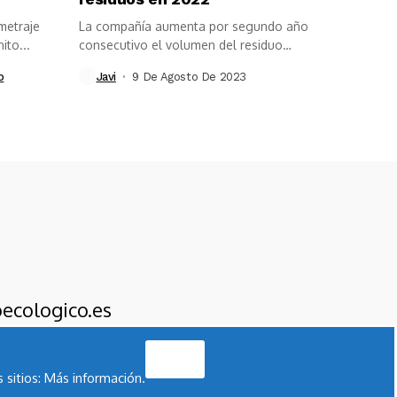
metraje
La compañía aumenta por segundo año
ito...
consecutivo el volumen del residuo
total...
o
Javi
9 De Agosto De 2023
ecologico.es
Acepto
 sitios:
Más información.