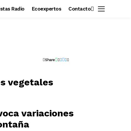
vistas Radio
Ecoexpertos
Contacto
Share
voca variaciones
montaña