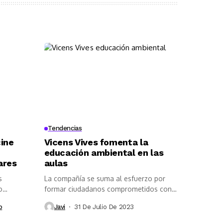
Tendencias
cine
Vicens Vives fomenta la
educación ambiental en las
ares
aulas
s
La compañía se suma al esfuerzo por
o
formar ciudadanos comprometidos con
el...
o
Javi
31 De Julio De 2023