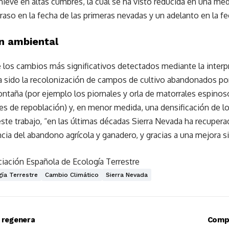
nieve en altas cumbres, la cual se ha visto reducida en una med
aso en la fecha de las primeras nevadas y un adelanto en la fe
ón ambiental
e los cambios más significativos detectados mediante la interp
a sido la recolonización de campos de cultivo abandonados por
ntaña (por ejemplo los piornales y orla de matorrales espinoso
es de repoblación) y, en menor medida, una densificación de l
te trabajo, “en las últimas décadas Sierra Nevada ha recupera
a del abandono agrícola y ganadero, y gracias a una mejora sig
iación Española de Ecología Terrestre
ía Terrestre
Cambio Climático
Sierra Nevada
e regenera
Compr