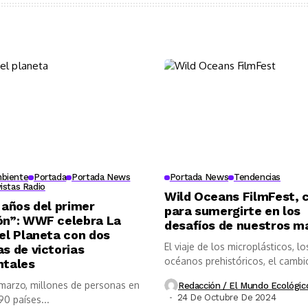
biente
Portada
Portada News
Portada News
Tendencias
vistas Radio
Wild Oceans FilmFest, 
 años del primer
para sumergirte en los
ón”: WWF celebra La
desafíos de nuestros m
el Planeta con dos
El viaje de los microplásticos, lo
s de victorias
océanos prehistóricos, el cambi
ntales
climático o...
 marzo, millones de personas en
Redacción / El Mundo Ecológic
24 De Octubre De 2024
0 países...