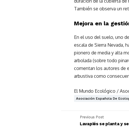
duración de la cubierta de 
También se observa un retr
Mejora en la gesti
En el uso del suelo, uno d
escala de Sierra Nevada, h
pionero de media y alta mo
arbolada (sobre todo pinar
comentan los autores de es
arbustiva como consecuenci
El Mundo Ecológico /
Asoc
Asociación Española De Ecolog
Previous Post
Lavapiés se planta y s