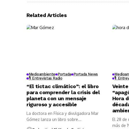
Related Articles
Medioambiente
Portada
Portada News
Medioam
🎙️ Entrevistas Radio
🎙️ Entre
“El tictac climático”: el libro
Veinte
para comprender la crisis del
“apag
planeta con un mensaje
Hora d
riguroso y accesible
década
ambie
La doctora en Física y divulgadora Mar
Gómez lanza un libro sobre...
El 28 de
más de 19