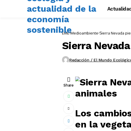
Actualida
EME
Medioambiente
Sierra Nevada pie
Sierra Nevada 
Redacción / El Mundo Ecológic
Share
Los cambios
en la veget