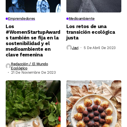
Emprendedores
Medioambiente
Los
Los retos de una
#WomenStartupAward
transición ecológica
s también se fija en la
justa
sostenibilidad y el
Javi
5 De Abril De 2023
medioambiente en
clave femenina
Redacción / El Mundo
Ecológico
21 De Noviembre De 2023