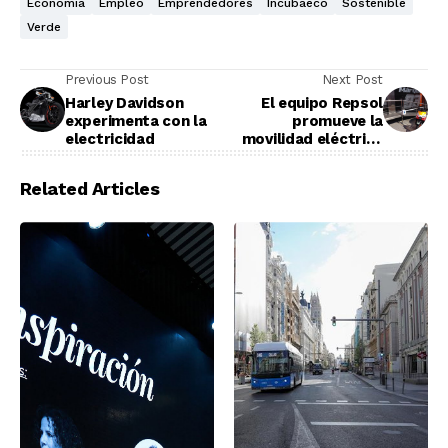
Economía
Empleo
Emprendedores
Incubaeco
Sostenible
Verde
Previous Post
Next Post
Harley Davidson
El equipo Repsol
experimenta con la
promueve la
electricidad
movilidad eléctrica
con IBIL y Scutum
Related Articles