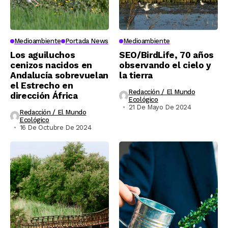
Medioambiente
Portada News
Medioambiente
Los aguiluchos
SEO/BirdLife, 70 años
cenizos nacidos en
observando el cielo y
Andalucía sobrevuelan
la tierra
el Estrecho en
Redacción / El Mundo
dirección África
Ecológico
21 De Mayo De 2024
Redacción / El Mundo
Ecológico
16 De Octubre De 2024