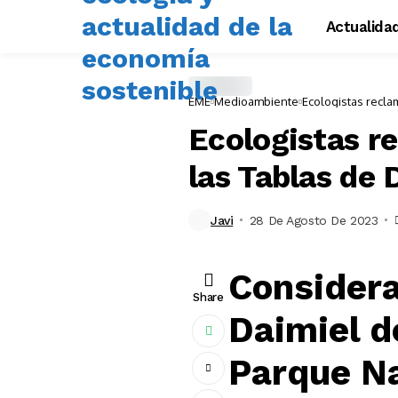
Actualida
EME
Medioambiente
Ecologistas recla
Ecologistas r
las Tablas de 
Javi
28 De Agosto De 2023
Considera
Share
Daimiel d
Parque N