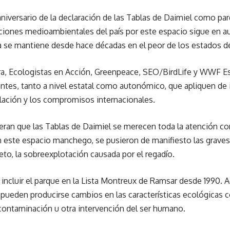
niversario de la declaración de las Tablas de Daimiel como pa
zaciones medioambientales del país por este espacio sigue en 
e mantiene desde hace décadas en el peor de los estados de de
rra, Ecologistas en Acción, Greenpeace, SEO/BirdLife y WWF E
tes, tanto a nivel estatal como autonómico, que apliquen de i
islación y los compromisos internacionales.
eran que las Tablas de Daimiel se merecen toda la atención 
 este espacio manchego, se pusieron de manifiesto las grave
eto, la sobreexplotación causada por el regadío.
a incluir el parque en la Lista Montreux de Ramsar desde 1990. 
pueden producirse cambios en las características ecológicas
 contaminación u otra intervención del ser humano.