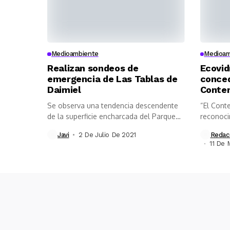
Medioambiente
Medioam
Realizan sondeos de
Ecovid
emergencia de Las Tablas de
conced
Daimiel
Conten
Se observa una tendencia descendente
“El Cont
de la superficie encharcada del Parque
reconoci
Nacional...
la...
Javi
2 De Julio De 2021
Redac
11 De 