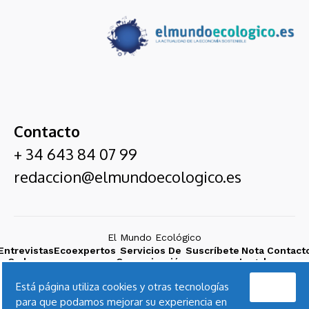
Contacto
+ 34 643 84 07 99
redaccion@elmundoecologico.es
El Mundo Ecológico
Entrevistas
Ecoexpertos
Servicios De
Suscríbete
Nota
Contact
Cadena
Comunicación
Legal
SER
Acepto
Está página utiliza cookies y otras tecnologías
para que podamos mejorar su experiencia en