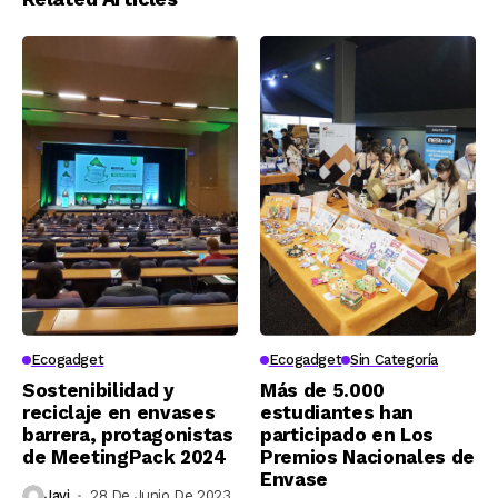
Ecogadget
Ecogadget
Sin Categoría
Sostenibilidad y
Más de 5.000
reciclaje en envases
estudiantes han
barrera, protagonistas
participado en Los
de MeetingPack 2024
Premios Nacionales de
Envase
Javi
28 De Junio De 2023