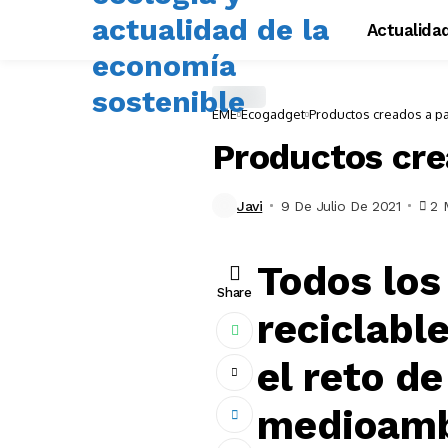
Actualida
EME
Ecogadget
Productos creados a pa
Productos crea
Javi
9 De Julio De 2021
2 
Todos los
Share
reciclabl
el reto d
medioamb