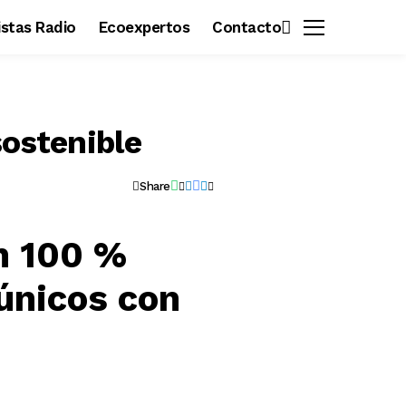
vistas Radio
Ecoexpertos
Contacto
sostenible
Share
n 100 %
únicos con