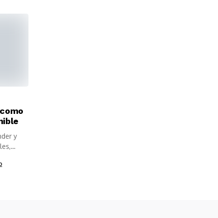
a como
nible
nder y
les,
o