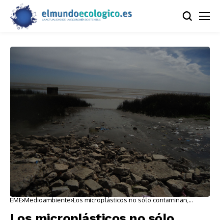
EME
Medioambiente
Los microplásticos no sólo contaminan,
también dispersan patógenos tóxicos
Los microplásticos no sólo