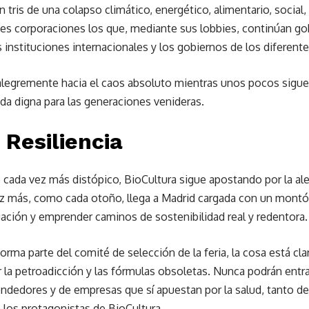
 tris de una colapso climático, energético, alimentario, social,
des corporaciones los que, mediante sus lobbies, continúan go
 instituciones internacionales y los gobiernos de los diferent
legremente hacia el caos absoluto mientras unos pocos siguen
da digna para las generaciones venideras.
 Resiliencia
cada vez más distópico, BioCultura sigue apostando por la alegrí
ez más, como cada otoño, llega a Madrid cargada con un montón 
ituación y emprender caminos de sostenibilidad real y redentora.
orma parte del comité de selección de la feria, la cosa está cl
la petroadicción y las fórmulas obsoletas. Nunca podrán entra
ndedores y de empresas que sí apuestan por la salud, tanto 
 los protagonistas de BioCultura.