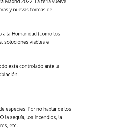
ra
Madrid 2022. La feria vuelve
oras y nuevas formas de
do a la Humanidad (como los
s, soluciones viables e
odo está controlado ante la
oblación.
de especies. Por no hablar de los
la sequía, los incendios, la
res, etc.