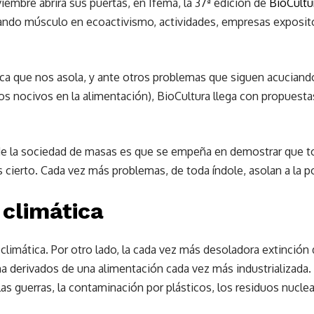
iembre abrirá sus puertas, en Ifema, la 37ª edición de
BioCultu
ando músculo en ecoactivismo, actividades, empresas exposit
ica que nos asola, y ante otros problemas que siguen acucian
os nocivos en la alimentación), BioCultura llega con propuesta
s de la sociedad de masas es que se empeña en demostrar que t
s cierto. Cada vez más problemas, de toda índole, asolan a la p
climática
 climática. Por otro lado, la cada vez más desoladora extinción 
derivados de una alimentación cada vez más industrializada. O 
 las guerras, la contaminación por plásticos, los residuos nuclea