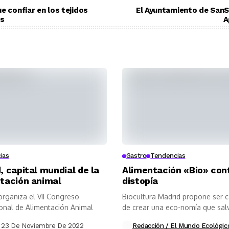
e confiar en los tejidos
El Ayuntamiento de SanS
es
A
ias
Gastro
Tendencias
, capital mundial de la
Alimentación «Bio» cont
tación animal
distopía
rganiza el VII Congreso
Biocultura Madrid propone ser 
ional de Alimentación Animal
de crear una eco-nomía que sa
los...
23 De Noviembre De 2022
Redacción / El Mundo Ecológic