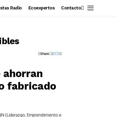
vistas Radio
Ecoexpertos
Contacto
ibles
Share
e ahorran
lo fabricado
EINN (Liderazgo, Emprendimiento e