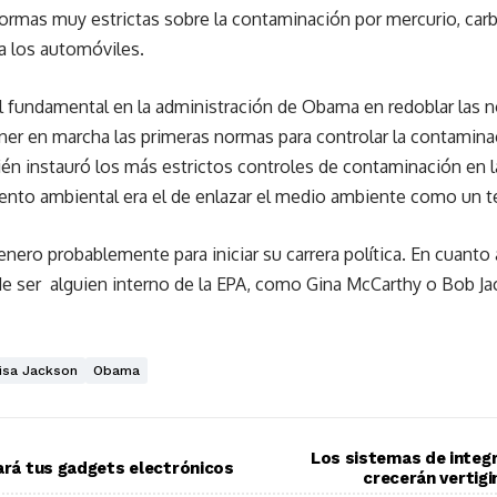
mas muy estrictas sobre la contaminación por mercurio, carbón
a los automóviles.
l fundamental en la administración de Obama en redoblar las n
er en marcha las primeras normas para controlar la contamina
ién instauró los más estrictos controles de contaminación en l
mento ambiental era el de enlazar el medio ambiente como un t
nero probablemente para iniciar su carrera política. En cuanto a
 ser alguien interno de la EPA, como Gina McCarthy o Bob Ja
isa Jackson
Obama
Los sistemas de integr
gará tus gadgets electrónicos