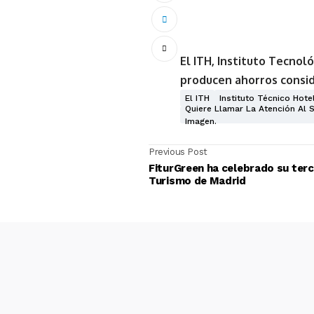
El ITH, Instituto Tecnol
producen ahorros consi
El ITH
Instituto Técnico Hote
Quiere Llamar La Atención Al
Imagen.
Previous Post
FiturGreen ha celebrado su terce
Turismo de Madrid