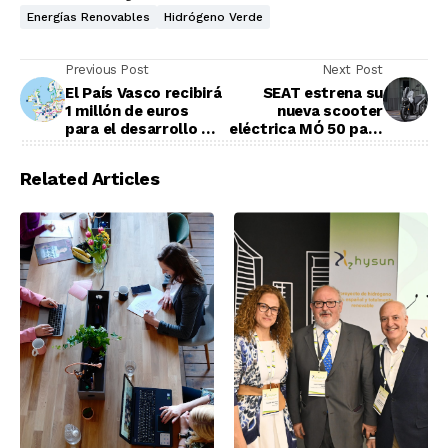
Energías Renovables
Hidrógeno Verde
Previous Post
Next Post
El País Vasco recibirá
SEAT estrena su
1 millón de euros
nueva scooter
para el desarrollo de
eléctrica MÓ 50 para
una nueva ruta
la movilidad urbana
ciclable
Related Articles