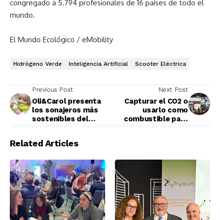
congregado a 5.794 profesionales de 16 países de todo el
mundo.
El Mundo Ecológico / eMobility
Hidrógeno Verde
Inteligencia Artificial
Scooter Eléctrica
Previous Post
Next Post
Oli&Carol presenta
Capturar el CO2 o
los sonajeros más
usarlo como
sostenibles del
combustible para
mercado
llegar a Net Zero en
la edificación
Related Articles