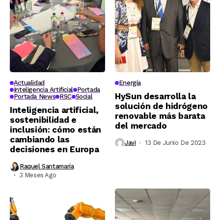
Actualidad
Energía
Inteligencia Artificial
Portada
HySun desarrolla la
Portada News
RSC
Social
solución de hidrógeno
Inteligencia artificial,
renovable más barata
sostenibilidad e
del mercado
inclusión: cómo están
cambiando las
Javi
13 De Junio De 2023
decisiones en Europa
Raquel Santamaría
3 Meses Ago