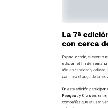
La 7ª edició
con cerca d
Expoelectric
, el evento 
edición el fin de semana 
año en cantidad y calidad
confirma el auge de la mov
En esta edición participa
Peugeot
y
Citroën
, entr
compañías que utilizan veh