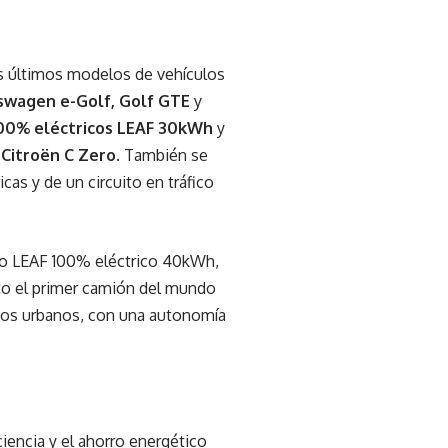
s últimos modelos de vehículos
swagen e-Golf, Golf GTE
y
00% eléctricos
LEAF 30kWh
y
y
Citroën C Zero
. También se
cas y de un circuito en tráfico
evo LEAF 100% eléctrico 40kWh,
to el primer camión del mundo
duos urbanos, con una autonomía
ciencia y el ahorro energético