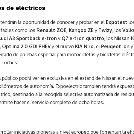
s de eléctricos
 tendrán la oportunidad de conocer y probar en el
Expotest
lo
hufables como los
Renault ZOE, Kangoo ZE
y
Twizy
, los
Volk
Audi A3 Sportback e-tron
y
Q7 e-tron quattro
, los
Nissan 1
,
Optima 2.0 GDI PHEV
y el nuevo
KIA Niro
, el
Peugeot Ion
rrado de pruebas especial para motocicletas y bicicletas eléctri
e coches.
 público podrá ver en exclusiva en el estand de Nissan el nu
 kilómetros de autonomía. Expoelectric también tendrá expues
trico, destinado a la recogida selectiva automatizada de resi
ermite hacer el servicio completo de ocho horas.
rollar iniciativas pioneras a nivel europeo que fomentan la efi