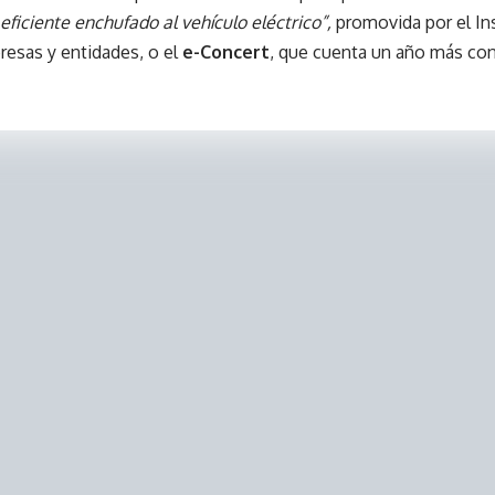
 eficiente enchufado al vehículo eléctrico”,
promovida por el Ins
resas y entidades, o el
e-Concert
, que cuenta un año más con