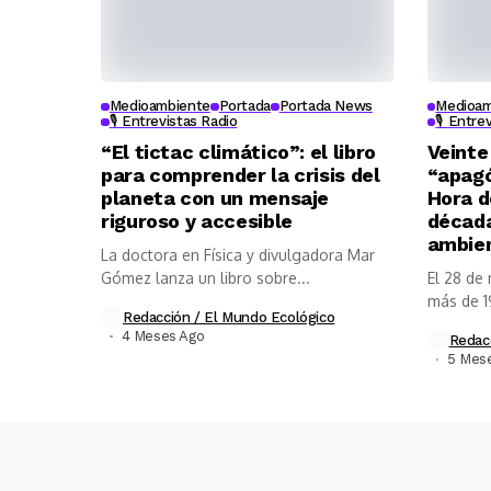
Medioambiente
Portada
Portada News
Medioam
🎙️ Entrevistas Radio
🎙️ Entre
“El tictac climático”: el libro
Veinte
para comprender la crisis del
“apag
planeta con un mensaje
Hora d
riguroso y accesible
década
ambie
La doctora en Física y divulgadora Mar
Gómez lanza un libro sobre...
El 28 de
más de 19
Redacción / El Mundo Ecológico
4 Meses Ago
Redac
5 Mes