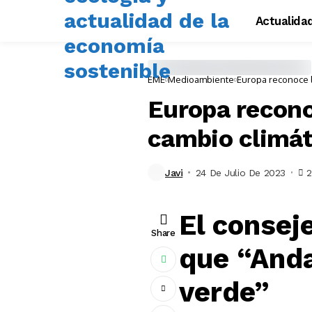
Actualida
EME
Medioambiente
Europa reconoce la
Europa reconoc
cambio climát
Javi
24 De Julio De 2023
2
El consej
Share
que “Anda
verde”