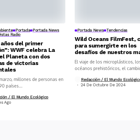
biente
Portada
Portada News
Portada News
Tendencias
vistas Radio
Wild Oceans FilmFest, 
 años del primer
para sumergirte en los
ón”: WWF celebra La
desafíos de nuestros m
el Planeta con dos
El viaje de los microplásticos, lo
s de victorias
océanos prehistóricos, el cambi
ntales
climático o...
 marzo, millones de personas en
Redacción / El Mundo Ecológic
24 De Octubre De 2024
0 países...
ción / El Mundo Ecológico
es Ago