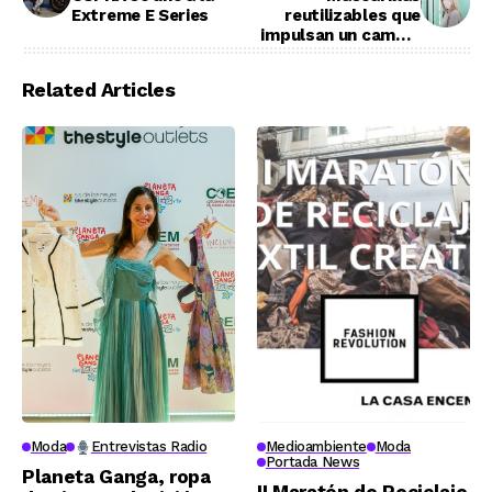
Extreme E Series
reutilizables que
impulsan un cambio
de conciencia
Related Articles
Moda
Entrevistas Radio
Medioambiente
Moda
Portada News
Planeta Ganga, ropa