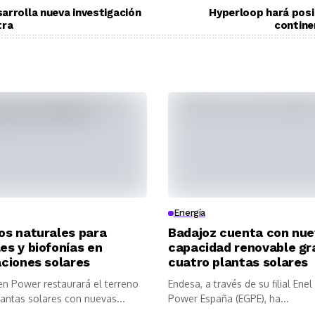
arrolla nueva investigación
Hyperloop hará posib
tra
contine
Energía
os naturales para
Badajoz cuenta con nu
es y biofonías en
capacidad renovable gr
aciones solares
cuatro plantas solares
en Power restaurará el terreno
Endesa, a través de su filial Ene
lantas solares con nuevas...
Power España (EGPE), ha...