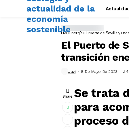
Actualida
EME
Energía
El Puerto de Sevilla y End
El Puerto de S
transición en
Javi
8 De Mayo De 2023
4
Se trata 
Share
para acom
proceso d