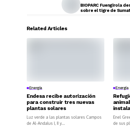
BIOPARC Fuengirola des
sobre el tigre de Suma
Related Articles
Energía
Energía
Endesa recibe autorización
Refugi
para construir tres nuevas
animal
plantas solares
instal
Luz verde a las plantas solares Campos
Enel Gre
de Al-Andalus I, II y...
de sus p