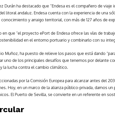
ez Durán ha destacado que “Endesa es el compañero de viaje id
del litoral andaluz. Endesa cuenta con la experiencia de una s
conocimiento y arraigo territorial, con más de 127 años de ex
do en que “el proyecto ePort de Endesa ofrece las vías de traba
sostenibilidad en el entorno portuario y combinarlo con su inte
onio Muñoz, ha puesto de relieve los pasos que está dando “pa
erar uno de los principales desafíos que tenemos por delante c
y la lucha contra el cambio climático.
cionadas por la Comisión Europea para alcanzar antes del 2030 
ones. Hoy, en un marco de la alianza público-privada, damos u
s. El Puerto de Sevilla, se convierte en un referente en sost
rcular