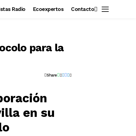
vistas Radio
Ecoexpertos
Contacto
ocolo para la
Share
boración
illa en su
lo