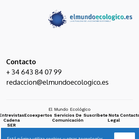
Contacto
+ 34 643 84 07 99
redaccion@elmundoecologico.es
El Mundo Ecológico
Entrevistas
Ecoexpertos
Servicios De
Suscríbete
Nota
Contact
Cadena
Comunicación
Legal
SER
Acepto
Está página utiliza cookies y otras tecnologías