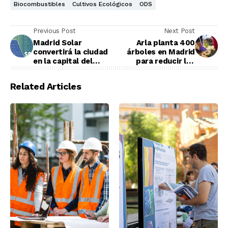
Biocombustibles
Cultivos Ecológicos
ODS
Previous Post
Next Post
Madrid Solar
Arla planta 400
convertirá la ciudad
árboles en Madrid
en la capital del
para reducir las
autoconsumo
emisiones de CO2
energético
Related Articles