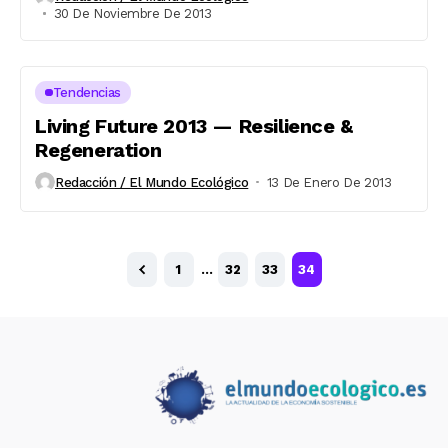
30 De Noviembre De 2013
Tendencias
Living Future 2013 — Resilience &
Regeneration
Redacción / El Mundo Ecológico
13 De Enero De 2013
1
…
32
33
34