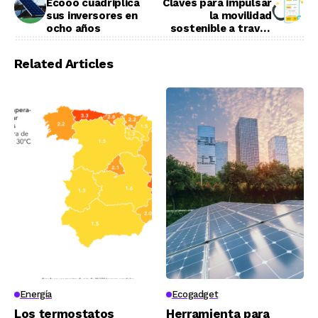
Ecooo cuadriplica
Claves para impulsar
sus inversores en
la movilidad
ocho años
sostenible a través
de las`insurtech´
Related Articles
Energía
Ecogadget
Los termostatos
Herramienta para