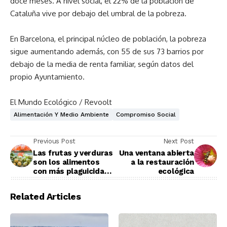
doce
meses. A nivel social, el 22% de la población de
Cataluña vive por debajo del
umbral de la pobreza
.
En Barcelona, el
principal núcleo de población, la pobreza
sigue aumentando además, con 55 de sus 73 barrios por
debajo de la media de renta familiar, según datos del
propio Ayuntamiento.
El Mundo Ecológico / Revoolt
Alimentación Y Medio Ambiente
Compromiso Social
Previous Post
Next Post
Las frutas y verduras
Una ventana abierta
son los alimentos
a la restauración
con más plaguicidas
ecológica
en España
Related Articles