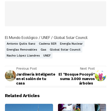
El Mundo Ecológico / UNEF / Global Solar Council
Antonio Quilis Sanz
Cadena SER
Energía Nuclear
Energías Renovables
Gas
Global Solar Council
Nacho López Llandres
UNEF
Previous Post
Next Post
Jardinería inteligente
El “Bosque Pocoyó”
en el salón de tu
suma 3.000 nuevos
casa
árboles
Related Articles