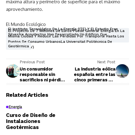
máxima altura y perímetro de superficie para el máximo
aprovechamiento.
El Mundo Ecológico
El Instituto Tecnológico De La Energía (ITE) Y El Estudio Fran
El Proyecto De 7 Millones De Euros Puede Generar Energía En La
Silvestre Arquitectos Han Desarrollado Un Edificio Que
Misma Ciudad Y Reducir Las Pérdidas Por Transporte Hasta Los
Puntos De Consumo UrbanosLa Universitat Politécnica De
Geotérmica
Valencia (UPV)
Previous Post
Next Post
Un consumidor
La industria eólica
responsable sin
española entre las
sacrificios ni pérdida
cinco primeras del
de bienestar
mundo
personal
Related Articles
Energía
Curso de Diseño de
Instalaciones
Geotérmicas