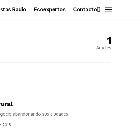
vistas Radio
Ecoexpertos
Contacto
1
Articles
rural
egocio abandonando sus ciudades
e 2015