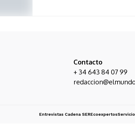
Contacto
+ 34 643 84 07 99
redaccion@elmundo
Entrevistas Cadena SER
Ecoexpertos
Servici